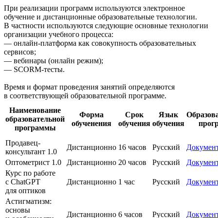
При реализации программ используются электронное
обучение и дистанционные образовательные технологии.
В частности используются следующие основные технологии
организации учебного процесса:
— онлайн-платформа как совокупность образовательных
сервисов;
— вебинары (онлайн режим);
— SCORM-тесты.
Время и формат проведения занятий определяются
в соответствующей образовательной программе.
Наименование
Форма
Срок
Язык
Образов
образовательной
обученения
обучения
обучения
прог
программы
Продавец-
Дистанционно
16 часов
Русский
Докумен
консультант 1.0
Оптометрист 1.0
Дистанционно
20 часов
Русский
Докумен
Курс по работе
с ChatGPT
Дистанционно
1 час
Русский
Докумен
для оптиков
Астигматизм:
основы
Дистанционно
6 часов
Русский
Докумен