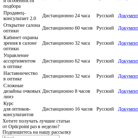
и особенности
подбора
Продавец-
Дистанционно
24 часа
Русский
Докумен
консультант 2.0
Открытие салона
Дистанционно
60 часов
Русский
Докумен
оптики
Кабинет охраны
зрения в салоне
Дистанционно
32 часа
Русский
Докумен
оптики
Управление
ассортиментом
Дистанционно
62 часа
Русский
Докумен
в оптике
Наставничество
Дистанционно
32 часа
Русский
Докумен
в оптике
Сложные
дизайны очковых
Дистанционно
8 часов
Русский
Докумен
линз
Курс
для оптиков-
Дистанционно
16 часов
Русский
Докумен
консультантов
Хотите получать лучшие статьи
от Opticpoint раз в неделю?
Подпишитесь на нашу рассылку