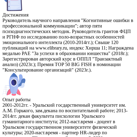
Достижения
Руководитель научного направления "Когнитивные ошибки в
профессиональной коммуникации"; автор пяти
психодиагностических методик. Руководитель грантов ФЦП
и РГНФ по исследованию поло-возрастных особенностей
эмоционального интеллекта (2010-2014гг.); Свыше 120
публикаций на www.elibrary.ru, индекс Хирша 11; Награждена
медалью РАЕ "За успехи в образовании юншества" (2018г.);
Зарегистрирован авторский курс в ОППЛ "Транзактный
анализ) (2023г.); Премия TOP 50 BIG FISH в номинации
"Консультирование организаций" (2023г.).
Опыт работы
2001-2012гг. - Уральский госдарственный университет им.
А.М. Горького, зам.декана по воспитательной работе; 2013-
2014гг. декан факультета писхологии Уральского
гуманитарного института; 2012-наст.время - доцент в
Уральском государственном университете физической
культуры; 2020-наст.время - партнер HR-лидер по