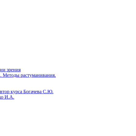
ии зрения
. Методы растуманивания.
втор курса Богачева С.Ю.
ко И.А.