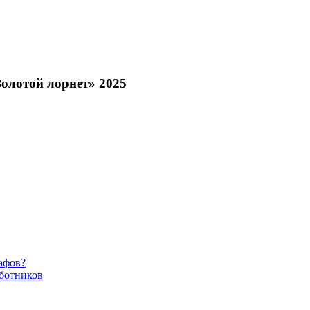
Золотой лорнет» 2025
афов?
ботников