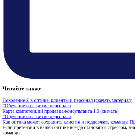
Читайте также
Поколение Z в оптике: клиенты и персонал (скачать материал)
#Обучение и развитие персонала
Карта компетенций продавца-консультанта 1.0 (скачать)
#Обучение и развитие персонала
Как оптика может сохранить клиента и поддержать команду. Пр
Если претензии в вашей оптике всегда становятся стрессом, зна
команды.