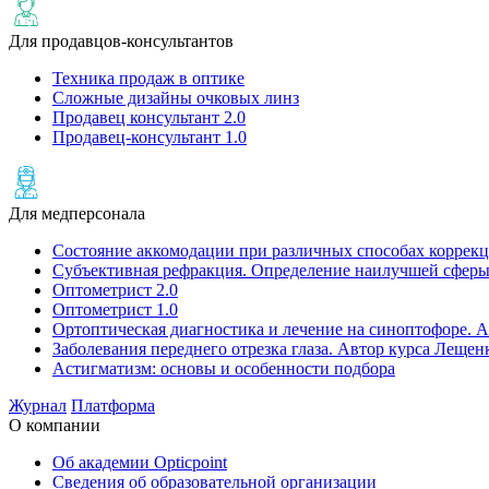
Для продавцов-консультантов
Техника продаж в оптике
Сложные дизайны очковых линз
Продавец консультант 2.0
Продавец-консультант 1.0
Для медперсонала
Состояние аккомодации при различных способах коррекц
Субъективная рефракция. Определение наилучшей сферы
Оптометрист 2.0
Оптометрист 1.0
Ортоптическая диагностика и лечение на cиноптофоре. А
Заболевания переднего отрезка глаза. Автор курса Лещен
Астигматизм: основы и особенности подбора
Журнал
Платформа
О компании
Об академии Opticpoint
Сведения об образовательной организации