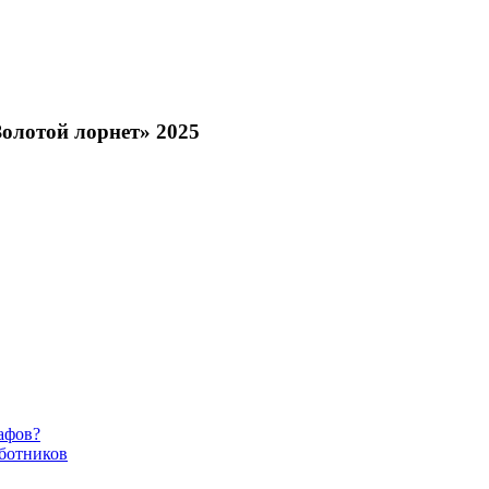
Золотой лорнет» 2025
афов?
ботников