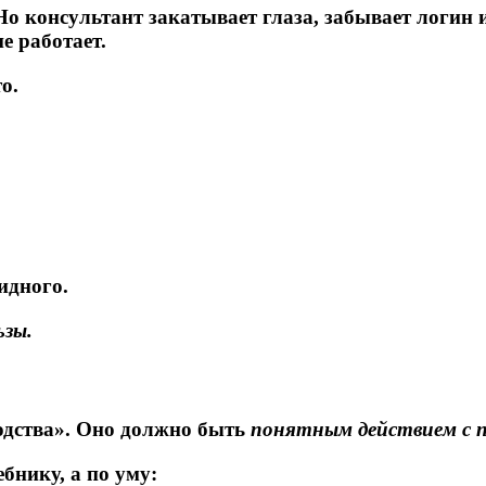
о консультант закатывает глаза, забывает логин и
е работает.
о.
идного.
ьзы.
одства». Оно должно быть
понятным действием с 
бнику, а по уму: