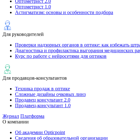
Оптометрист 2.0
Оптометрист 1.0
Астигматизм: основы и особенности подбора
Для руководителей
Проверки надзорных органов в оптике: как избежать штр
Диагностика и профилактика выгорания медицинских ра
Курс по работе с нейросетями для оптиков
Для продавцов-консультантов
Техника продаж в оптике
Сложные дизайны очковых линз
Продавец консультант 2.0
Продавец-консультант 1.0
Журнал
Платформа
О компании
Об академии Opticpoint
Сведения об образовательной организации