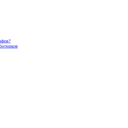
афов?
ботников