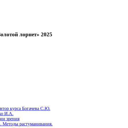
Золотой лорнет» 2025
втор курса Богачева С.Ю.
ко И.А.
ии зрения
. Методы растуманивания.