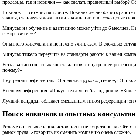
продавцы, так и новички — как сделать правильный выбор? О
Новичок — это «чистый лист». Новичка легче обучить работе 
знания, становятся лояльными к компании и высоко ценят свою
Минусы: на обучение и адаптацию может уйти до 6 месяцев. На
саморазвитием?
Опытного консультанта не нужно учить азам. В сложных ситуац
Минусы: тяжело переучить на стандарты работы в вашей компа
Есть два типа опытных консультантов: с внутренней референци
почему?»
Внутренняя референция: «Я нравился руководителю», «Я продав
Внешняя референция: «Покупатели меня благодарили», «Коллег
Лучший кандидат обладает смешанным типом референции: он о
Поиск новичков и опытных консультант
Резюме опытных специалистов почти не встретишь на сайтах по
рынок труда. Уговорить их сменить компанию очень сложно.