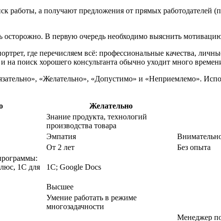
к работы, а получают предложения от прямых работодателей (по
осторожно. В первую очередь необходимо выяснить мотивацию, 
ртрет, где перечисляем всё: профессиональные качества, личные
 и на поиск хорошего консультанта обычно уходит много времен
язательно», «Желательно», «Допустимо» и «Неприемлемо». Испол
о
Желательно
Знание продукта, технологий
производства товара
Эмпатия
Внимательно
От 2 лет
Без опыта
программы:
с, 1С для
1С; Google Docs
Высшее
Умение работать в режиме
многозадачности
Менеджер п