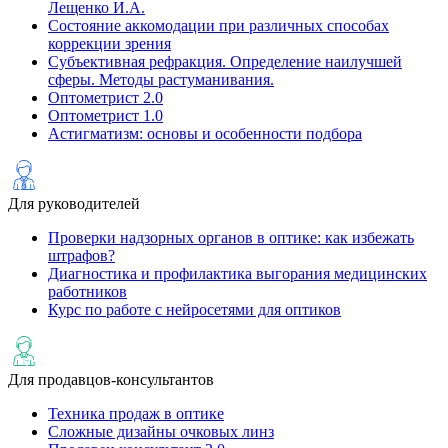
Лещенко И.А.
Состояние аккомодации при различных способах
коррекции зрения
Субъективная рефракция. Определение наилучшей
сферы. Методы растуманивания.
Оптометрист 2.0
Оптометрист 1.0
Астигматизм: основы и особенности подбора
Для руководителей
Проверки надзорных органов в оптике: как избежать
штрафов?
Диагностика и профилактика выгорания медицинских
работников
Курс по работе с нейросетями для оптиков
Для продавцов-консультантов
Техника продаж в оптике
Сложные дизайны очковых линз