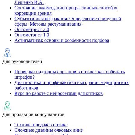
Лещенко И.А.
Состояние аккомодации при различных способах
коррекции зрения
Субъективная рефракция. Определение наилучшей
сферы. Методы растуманивания.
Оптометрист 2.0
Оптометрист 1.0
Астигматизм: основы и особенности подбора
Для руководителей
Проверки надзорных органов в оптике: как избежать
штрафов?
Диагностика и профилактика выгорания медицинских
работников
Курс по работе с нейросетями для оптиков
Для продавцов-консультантов
Техника продаж в оптике
Сложные дизайны очковых линз