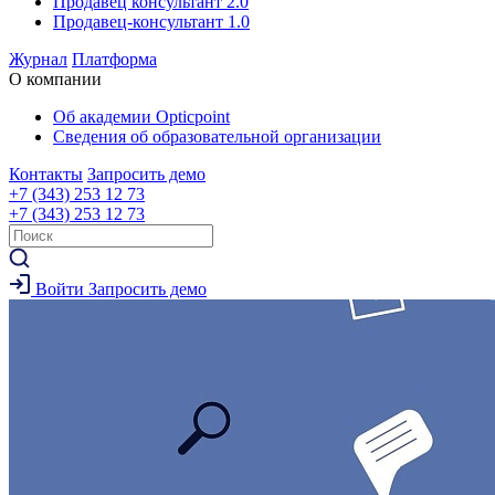
Продавец консультант 2.0
Продавец-консультант 1.0
Журнал
Платформа
О компании
Об академии Opticpoint
Сведения об образовательной организации
Контакты
Запросить демо
+7 (343) 253 12 73
+7 (343) 253 12 73
Войти
Запросить демо