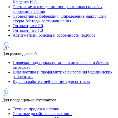
Лещенко И.А.
Состояние аккомодации при различных способах
коррекции зрения
Субъективная рефракция. Определение наилучшей
сферы. Методы растуманивания.
Оптометрист 2.0
Оптометрист 1.0
Астигматизм: основы и особенности подбора
Для руководителей
Проверки надзорных органов в оптике: как избежать
штрафов?
Диагностика и профилактика выгорания медицинских
работников
Курс по работе с нейросетями для оптиков
Для продавцов-консультантов
Техника продаж в оптике
Сложные дизайны очковых линз